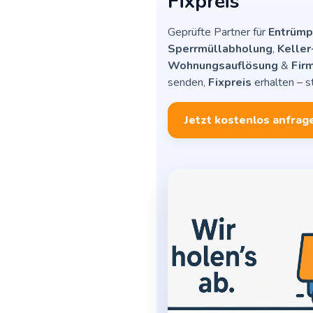
Fixpreis
Geprüfte Partner für
Entrümpe
Sperrmüllabholung
,
Kelle
Wohnungsauflösung
&
Fir
senden,
Fixpreis
erhalten – s
Jetzt kostenlos anfrag