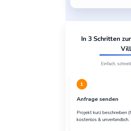
In 3 Schritten zu
Vil
Einfach, schnel
1
Anfrage senden
Projekt kurz beschreiben 
kostenlos & unverbindlich.