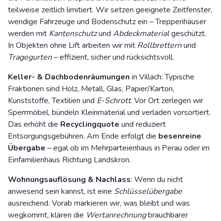
teilweise zeitlich limitiert. Wir setzen geeignete Zeitfenster,
wendige Fahrzeuge und Bodenschutz ein – Treppenhäuser
werden mit
Kantenschutz
und
Abdeckmaterial
geschützt.
In Objekten ohne Lift arbeiten wir mit
Rollbrettern
und
Tragegurten
– effizient, sicher und rücksichts­voll.
Keller- & Dachbodenräumungen
in Villach: Typische
Fraktionen sind Holz, Metall, Glas, Papier/Karton,
Kunststoffe, Textilien und
E-Schrott
. Vor Ort zerlegen wir
Sperrmöbel, bündeln Kleinmaterial und verladen vorsortiert.
Das erhöht die
Recyclingquote
und reduziert
Entsorgungsgebühren. Am Ende erfolgt die
besenreine
Übergabe
– egal ob im Mehrparteienhaus in Perau oder im
Einfamilienhaus Richtung Landskron.
Wohnungsauflösung & Nachlass
: Wenn du nicht
anwesend sein kannst, ist eine
Schlüsselübergabe
ausreichend. Vorab markieren wir, was bleibt und was
wegkommt, klären die
Wertanrechnung
brauchbarer