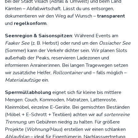
bei der
Stadt Villach
(Abfall & Umwelt) und beim
Land
Kärnten – Abfallwirtschaft
. Lässt du uns entsorgen,
dokumentieren wir den Weg auf Wunsch –
transparent
und
regelkonform
.
Seenregion & Saisonspitzen
: Während Events am
Faaker See
(z. B. Herbst) oder rund um den
Ossiacher See
(Sommer) kann der Verkehr dichter sein. Wir planen Slots
außerhalb der Peaks, reservieren Ladezonen und
informieren Anrainer:innen. Bei langen Tragewegen setzen
wir zusätzliche Helfer,
Rollcontainer
und – falls möglich –
Materialaufzüge
ein.
Sperrmüllabholung
eignet sich für kleine bis mittlere
Mengen: Couch, Kommoden, Matratzen, Lattenroste,
Kleinmöbel, einzelne E-Geräte. Bei gemischten Beständen
(Möbel + E-Schrott + Textilien) achten wir auf
sortenreine
Trennung
, um Gebühren niedrig zu halten. Für größere
Projekte (
Wohnung/Haus
) erstellen wir einen schlanken
Ablaufplan
– ideal für Eigentümer:in, Nachlassvertretung