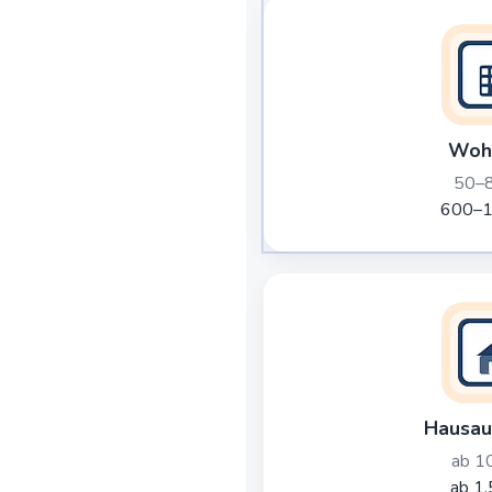
Woh
50–8
600–1
Hausau
ab 1
ab 1.