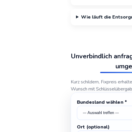
Wie läuft die Entsorg
Unverbindlich anfra
umge
Kurz schildern, Fixpreis erhalt
Wunsch mit Schlüsselübergab
Bundesland wählen
Ort
*
Leistung
wählen
Ort (optional)