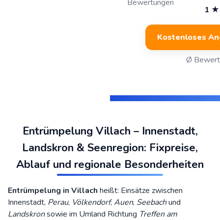
Bewertungen
1 ★
Kostenloses An
Ø Bewertu
Entrümpelung Villach – Innenstadt,
Landskron & Seenregion: Fixpreise,
Ablauf und regionale Besonderheiten
Entrümpelung in Villach
heißt: Einsätze zwischen
Innenstadt,
Perau
,
Völkendorf
,
Auen
,
Seebach
und
Landskron
sowie im Umland Richtung
Treffen am