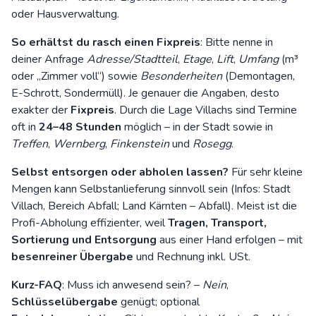
oder Hausverwaltung.
So erhältst du rasch einen Fixpreis
: Bitte nenne in
deiner
Anfrage
Adresse/Stadtteil
,
Etage
,
Lift
,
Umfang
(m³
oder „Zimmer voll“) sowie
Besonderheiten
(Demontagen,
E-Schrott, Sondermüll). Je genauer die Angaben, desto
exakter der
Fixpreis
. Durch die Lage Villachs sind Termine
oft in
24–48 Stunden
möglich – in der Stadt sowie in
Treffen
,
Wernberg
,
Finkenstein
und
Rosegg
.
Selbst entsorgen oder abholen lassen?
Für sehr kleine
Mengen kann Selbstanlieferung sinnvoll sein (Infos:
Stadt
Villach
, Bereich Abfall;
Land Kärnten – Abfall
). Meist ist die
Profi-Abholung effizienter, weil
Tragen, Transport,
Sortierung und Entsorgung
aus einer Hand erfolgen – mit
besenreiner Übergabe
und Rechnung inkl. USt.
Kurz-FAQ
: Muss ich anwesend sein? –
Nein
,
Schlüsselübergabe
genügt; optional