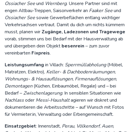
Ossiacher See
und
Wernberg
. Unsere Partner sind mit
engen Altbau-Treppen, Saisonverkehr an
Faaker See
und
Ossiacher See
sowie Gewerbeflächen entlang wichtiger
Verkehrsachsen vertraut. Damit du dich um nichts kümmern
musst, planen wir
Zugänge, Ladezonen und Tragewege
vorab, stimmen uns bei Bedarf mit der Hausverwaltung ab
und übergeben dein Objekt
besenrein
– zum zuvor
vereinbarten
Fixpreis
.
Leistungsumfang
in Villach:
Sperrmüllabholung
(Möbel,
Matratzen, Elektro),
Keller- & Dachbodenräumungen
,
Wohnungs- & Hausauflösungen
,
Firmenauflösungen
,
Demontagen
(Küchen, Einbaumöbel, Regale) und – bei
Bedarf –
Zwischenlagerung
. In sensiblen Situationen wie
Nachlass
oder
Messi-Haushalt
agieren wir diskret und
dokumentieren die Arbeitsschritte – auf Wunsch mit Fotos
für Vermieter:in, Verwaltung oder Erbengemeinschaft.
Einsatzgebiet
: Innenstadt,
Perau
,
Völkendorf
,
Auen
,