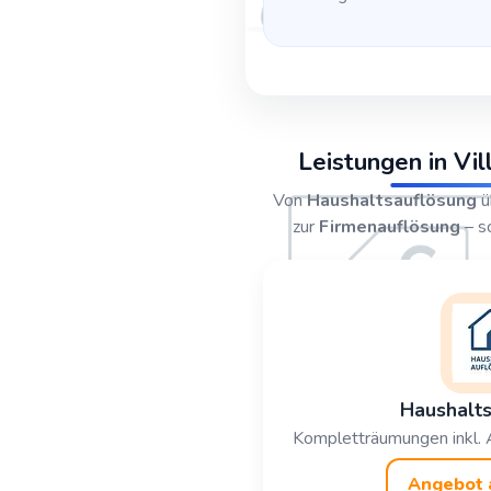
Leistungen in Vi
Von
Haushaltsauflösung
ü
zur
Firmenauflösung
– sc
Haushalts
Kompletträumungen inkl. 
Angebot 