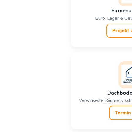
Firmena
Büro, Lager & Gew
Projekt 
Dachboden
Verwinkelte Räume & schw
Termin 