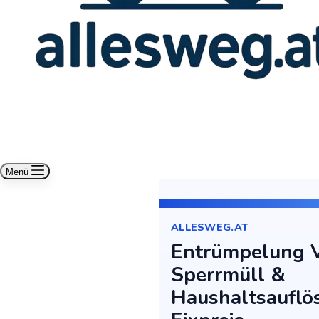
Menü
ALLESWEG.AT
Entrümpelung V
Sperrmüll &
Haushaltsauflö