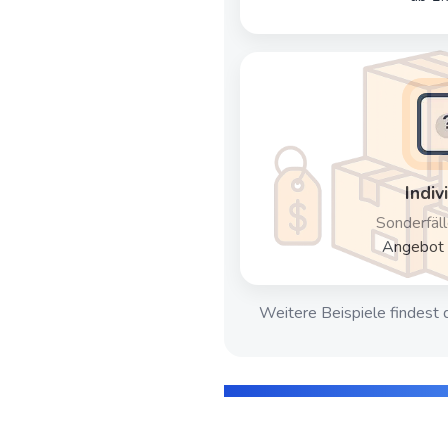
Indiv
Sonderfäll
Angebot 
Weitere Beispiele findest 