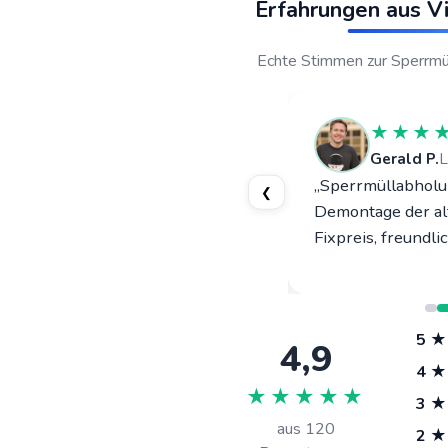
Erfahrungen aus Vi
Echte Stimmen zur Sperrmü
★★★★★
★★★
Julia T.
Perau
Gerald P.
L
„Kellerentrümpelung plus E-
„Sperrmüllabholu
❮
Schrott – Termin am nächsten Tag,
Demontage der alt
alles besenrein übergeben.“
Fixpreis, freundli
5 ★
4,9
4 ★
★★★★★
3 ★
aus
120
2 ★