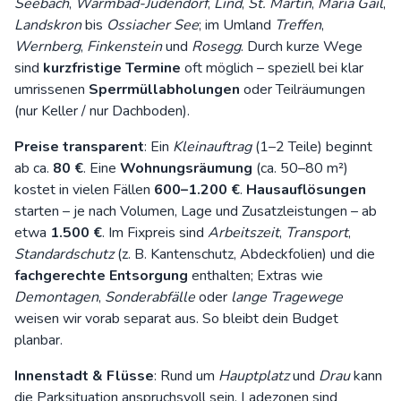
Seebach
,
Warmbad-Judendorf
,
Lind
,
St. Martin
,
Maria Gail
,
Landskron
bis
Ossiacher See
; im Umland
Treffen
,
Wernberg
,
Finkenstein
und
Rosegg
. Durch kurze Wege
sind
kurzfristige Termine
oft möglich – speziell bei klar
umrissenen
Sperrmüllabholungen
oder Teilräumungen
(nur Keller / nur Dachboden).
Preise transparent
: Ein
Kleinauftrag
(1–2 Teile) beginnt
ab ca.
80 €
. Eine
Wohnungsräumung
(ca. 50–80 m²)
kostet in vielen Fällen
600–1.200 €
.
Hausauflösungen
starten – je nach Volumen, Lage und Zusatzleistungen – ab
etwa
1.500 €
. Im Fixpreis sind
Arbeitszeit
,
Transport
,
Standardschutz
(z. B. Kantenschutz, Abdeckfolien) und die
fachgerechte Entsorgung
enthalten; Extras wie
Demontagen
,
Sonderabfälle
oder
lange Tragewege
weisen wir vorab separat aus. So bleibt dein Budget
planbar.
Innenstadt & Flüsse
: Rund um
Hauptplatz
und
Drau
kann
die Parksituation anspruchsvoll sein. Ladezonen sind