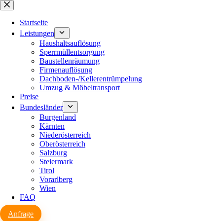
Zum
Inhalt
springen
Startseite
Leistungen
Haushaltsauflösung
Sperrmüllentsorgung
Baustellenräumung
Firmenauflösung
Dachboden-/Kellerentrümpelung
Umzug & Möbeltransport
Preise
Bundesländer
Burgenland
Kärnten
Niederösterreich
Oberösterreich
Salzburg
Steiermark
Tirol
Vorarlberg
Wien
FAQ
Anfrage