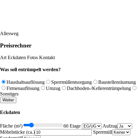
Allesweg
Preisrechner
Art
Eckdaten
Fotos
Kontakt
Was soll entrümpelt werden?
Haushaltsauflösung
Sperrmüllentsorgung
Baustellenräumung
Firmenauflösung
Umzug
Dachboden-/Kellerentrümpelung
Sonstiges
Weiter
Eckdaten
Fläche (m²)
60
Etage
Aufzug
Möbelstücke (ca.)
Sperrmüll