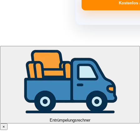
Kostenlos 
Entrümpelungsrechner
×