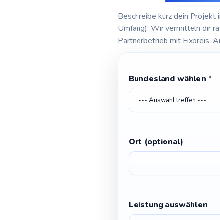
Beschreibe kurz dein Projekt i
Umfang). Wir vermitteln dir 
Partnerbetrieb mit Fixpreis-A
w
Bundesland wählen
*
ä
h
l
e
n
Ort (optional)
B
u
n
d
e
Leistung auswählen
s
l