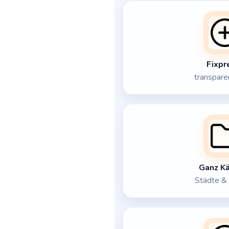
Fixpr
transparen
Ganz K
Städte & 