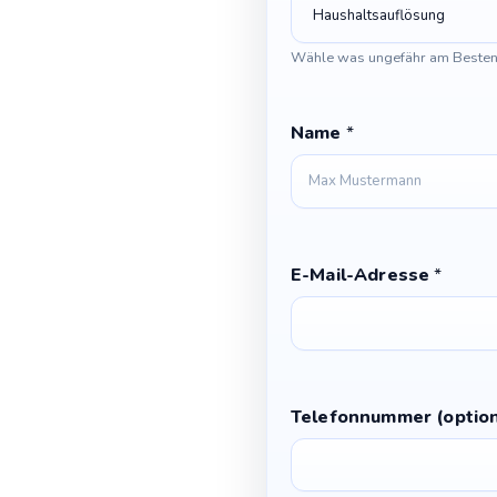
a
n
Wähle was ungefähr am Besten
d
Z
Name
*
u
s
t
i
m
m
E-Mail-Adresse
*
u
n
g
Telefonnummer (option