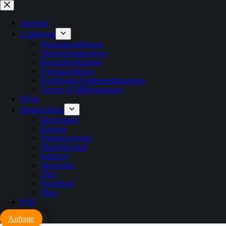
Zum
Inhalt
springen
Startseite
Leistungen
Haushaltsauflösung
Sperrmüllentsorgung
Baustellenräumung
Firmenauflösung
Dachboden-/Kellerentrümpelung
Umzug & Möbeltransport
Preise
Bundesländer
Burgenland
Kärnten
Niederösterreich
Oberösterreich
Salzburg
Steiermark
Tirol
Vorarlberg
Wien
FAQ
Anfrage