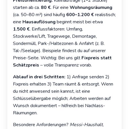
Preisorientierung:
Kleinaufträge (1–2 Stücke)
starten ab ca.
80 €
. Für eine
Wohnungsräumung
(ca. 50–80 m²) sind häufig
600–1.200 €
realistisch;
eine
Hausauflösung
beginnt meist bei etwa
1.500 €
. Einflussfaktoren: Umfang,
Stockwerke/Lift, Tragewege, Demontage,
Sondermüll, Park-/Haltezonen & Anfahrt (z. B.
Tal-/Seelage). Beispiele findest du auf unserer
Preise-Seite
. Wichtig: Bei uns gilt
Fixpreis statt
Schätzpreis
– volle Transparenz vorab.
Ablauf in drei Schritten:
1) Anfrage senden 2)
Fixpreis erhalten 3) Team räumt & entsorgt. Wenn
du nicht anwesend sein kannst, ist eine
Schlüsselübergabe möglich; Arbeiten werden auf
Wunsch dokumentiert – hilfreich bei
Nachlass
-
Räumungen.
Besondere Anforderungen?
Messi-Haushalt
,