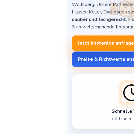
Wolfsberg: Unsere Partnerb
Häuser, Keller, Dachböden s
sauber und fachgerecht
. Fi
& umweltschonende Entsorgun
Jetzt kostenlos anfrag
Preise & Richtwerte a
Schnelle
oft binnen