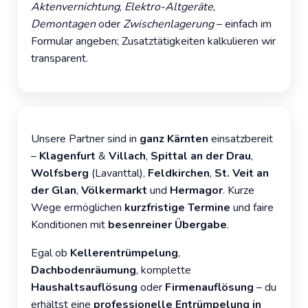
Aktenvernichtung
,
Elektro-Altgeräte
,
Demontagen
oder
Zwischenlagerung
– einfach im
Formular angeben; Zusatztätigkeiten kalkulieren wir
transparent.
Unsere Partner sind in
ganz Kärnten
einsatzbereit
–
Klagenfurt
&
Villach
,
Spittal an der Drau
,
Wolfsberg
(Lavanttal),
Feldkirchen
,
St. Veit an
der Glan
,
Völkermarkt
und
Hermagor
. Kurze
Wege ermöglichen
kurzfristige Termine
und faire
Konditionen mit
besenreiner Übergabe
.
Egal ob
Kellerentrümpelung
,
Dachbodenräumung
, komplette
Haushaltsauflösung
oder
Firmenauflösung
– du
erhältst eine
professionelle Entrümpelung in