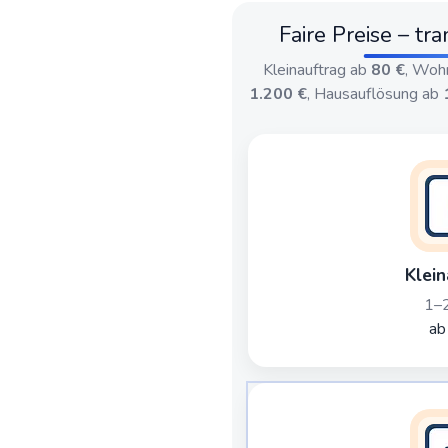
Faire Preise – tr
Kleinauftrag ab
80 €
, Woh
1.200 €
, Hausauflösung ab
Klein
1–2
ab