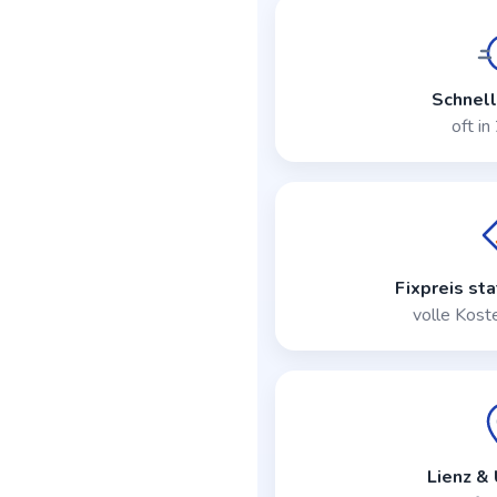
Schnell
oft i
Fixpreis st
volle Kost
Lienz &