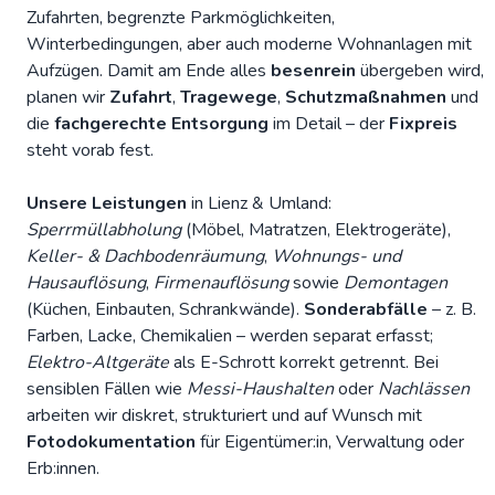
Zufahrten, begrenzte Parkmöglichkeiten,
Winterbedingungen, aber auch moderne Wohnanlagen mit
Aufzügen. Damit am Ende alles
besenrein
übergeben wird,
planen wir
Zufahrt
,
Tragewege
,
Schutzmaßnahmen
und
die
fachgerechte Entsorgung
im Detail – der
Fixpreis
steht vorab fest.
Unsere Leistungen
in Lienz & Umland:
Sperrmüllabholung
(Möbel, Matratzen, Elektrogeräte),
Keller- & Dachbodenräumung
,
Wohnungs- und
Hausauflösung
,
Firmenauflösung
sowie
Demontagen
(Küchen, Einbauten, Schrankwände).
Sonderabfälle
– z. B.
Farben, Lacke, Chemikalien – werden separat erfasst;
Elektro-Altgeräte
als E-Schrott korrekt getrennt. Bei
sensiblen Fällen wie
Messi-Haushalten
oder
Nachlässen
arbeiten wir diskret, strukturiert und auf Wunsch mit
Fotodokumentation
für Eigentümer:in, Verwaltung oder
Erb:innen.