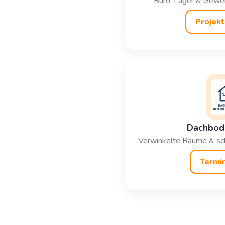
Büro, Lager & Gewer
Projekt
Dachbode
Verwinkelte Räume & sch
Termin