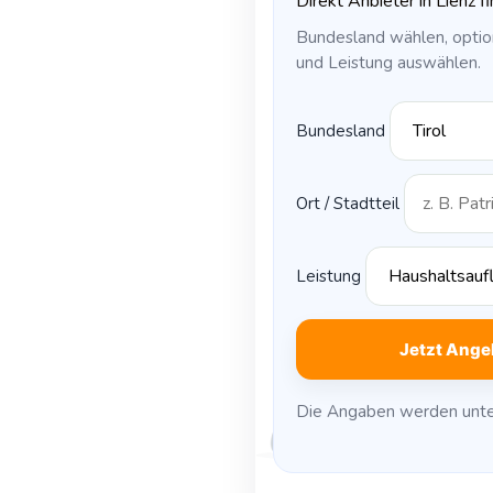
Direkt Anbieter in Lienz f
Bundesland wählen, optio
und Leistung auswählen.
Bundesland
Ort / Stadtteil
Leistung
Jetzt Ange
Die Angaben werden unte