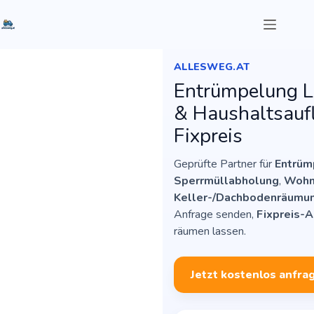
Zum
Inhalt
springen
ALLESWEG.AT
Entrümpelung L
& Haushaltsauf
Startseite
Fixpreis
Leistungen
Preise
Geprüfte Partner für
Entrümp
Bundesländer
Sperrmüllabholung
,
Wohn
FAQ
Keller-/Dachbodenräumu
Anfrage senden,
Fixpreis-
räumen lassen.
Anfrage
Jetzt kostenlos anfra