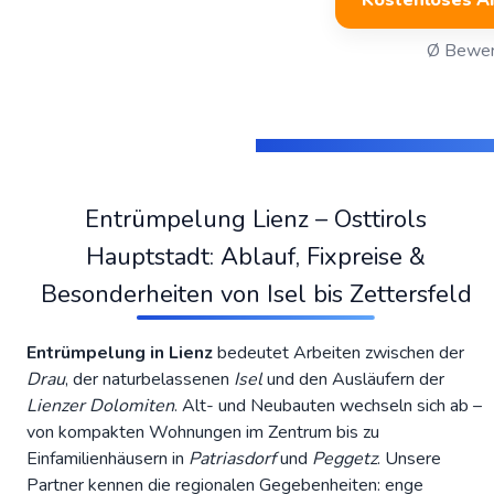
Kostenloses A
Ø Bewer
Entrümpelung Lienz – Osttirols
Hauptstadt: Ablauf, Fixpreise &
Besonderheiten von Isel bis Zettersfeld
Entrümpelung in Lienz
bedeutet Arbeiten zwischen der
Drau
, der naturbelassenen
Isel
und den Ausläufern der
Lienzer Dolomiten
. Alt- und Neubauten wechseln sich ab –
von kompakten Wohnungen im Zentrum bis zu
Einfamilienhäusern in
Patriasdorf
und
Peggetz
. Unsere
Partner kennen die regionalen Gegebenheiten: enge