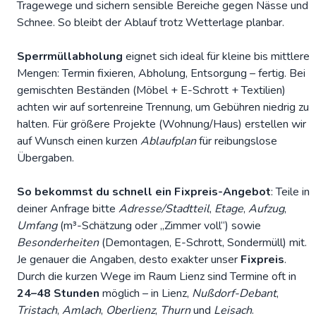
Tragewege und sichern sensible Bereiche gegen Nässe und
Schnee. So bleibt der Ablauf trotz Wetterlage planbar.
Sperrmüllabholung
eignet sich ideal für kleine bis mittlere
Mengen: Termin fixieren, Abholung, Entsorgung – fertig. Bei
gemischten Beständen (Möbel + E-Schrott + Textilien)
achten wir auf sortenreine Trennung, um Gebühren niedrig zu
halten. Für größere Projekte (Wohnung/Haus) erstellen wir
auf Wunsch einen kurzen
Ablaufplan
für reibungslose
Übergaben.
So bekommst du schnell ein Fixpreis-Angebot
: Teile in
deiner
Anfrage
bitte
Adresse/Stadtteil
,
Etage
,
Aufzug
,
Umfang
(m³-Schätzung oder „Zimmer voll“) sowie
Besonderheiten
(Demontagen, E-Schrott, Sondermüll) mit.
Je genauer die Angaben, desto exakter unser
Fixpreis
.
Durch die kurzen Wege im Raum Lienz sind Termine oft in
24–48 Stunden
möglich – in Lienz,
Nußdorf-Debant
,
Tristach
,
Amlach
,
Oberlienz
,
Thurn
und
Leisach
.