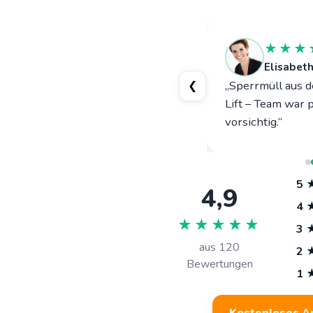
★★★★★
★★★
Gerald N.
Patriasdorf
Elisabeth
„Dachboden entrümpelt und Küche
„Sperrmüll aus d
❮
demontiert – sauber, schnell, fairer
Lift – Team war 
Fixpreis.“
vorsichtig.“
5 
4,9
4 
★★★★★
3 
aus
120
2 
Bewertungen
1 