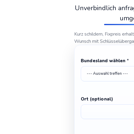
Unverbindlich anfr
umg
Kurz schildern, Fixpreis erhal
Wunsch mit Schlüsselüberg
N
Bundesland wählen
*
a
c
h
r
i
c
Ort (optional)
h
t
O
r
t