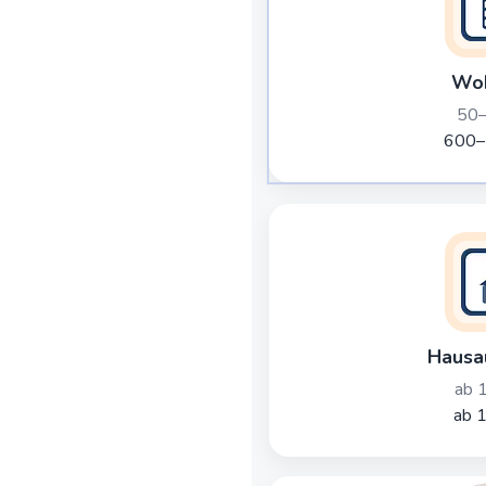
Wo
50–
600–
Hausa
ab 
ab 