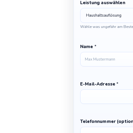
Leistung auswählen
Z
u
s
t
Wähle was ungefähr am Beste
i
m
m
Name
*
u
n
g
E-Mail-Adresse
*
Telefonnummer (option