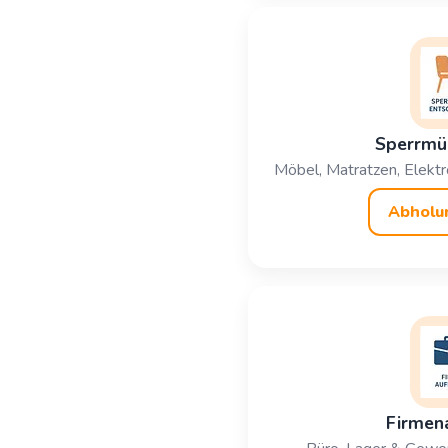
Sperrmü
Möbel, Matratzen, Elektro
Abholu
Firmen