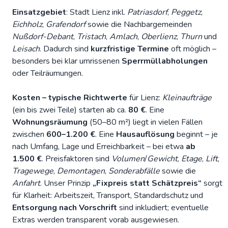
Einsatzgebiet
: Stadt Lienz inkl.
Patriasdorf
,
Peggetz
,
Eichholz
,
Grafendorf
sowie die Nachbargemeinden
Nußdorf-Debant
,
Tristach
,
Amlach
,
Oberlienz
,
Thurn
und
Leisach
. Dadurch sind
kurzfristige Termine
oft möglich –
besonders bei klar umrissenen
Sperrmüllabholungen
oder Teilräumungen.
Kosten – typische Richtwerte
für Lienz:
Kleinaufträge
(ein bis zwei Teile) starten ab ca.
80 €
. Eine
Wohnungsräumung
(50–80 m²) liegt in vielen Fällen
zwischen
600–1.200 €
. Eine
Hausauflösung
beginnt – je
nach Umfang, Lage und Erreichbarkeit – bei etwa
ab
1.500 €
. Preisfaktoren sind
Volumen
/
Gewicht
,
Etage
,
Lift
,
Tragewege
,
Demontagen
,
Sonderabfälle
sowie die
Anfahrt
. Unser Prinzip
„Fixpreis statt Schätzpreis“
sorgt
für Klarheit: Arbeitszeit, Transport, Standardschutz und
Entsorgung nach Vorschrift
sind inkludiert; eventuelle
Extras werden transparent vorab ausgewiesen.