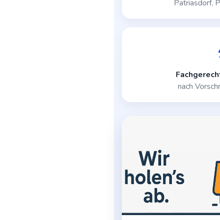
Patriasdorf, 
Fachgerech
nach Vorschr