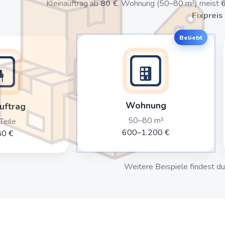
Kleinauftrag ab
80 €
, Wohnung (50–80 m²) meist
Fixpreis
Beliebt
Wohnung
uftrag
50–80 m²
Teile
600–1.200 €
80 €
Weitere Beispiele findest du