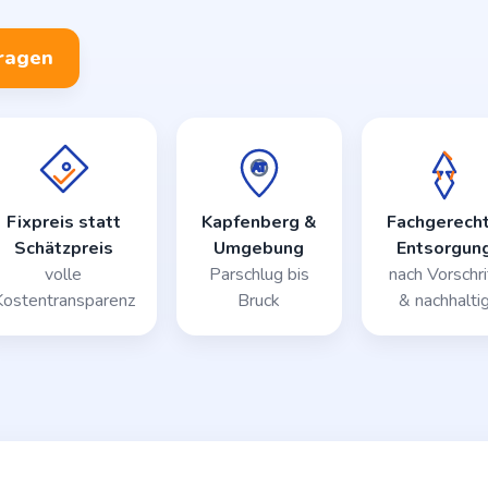
fragen
Fixpreis statt
Kapfenberg &
Fachgerech
Schätzpreis
Umgebung
Entsorgun
volle
Parschlug bis
nach Vorschri
Kostentransparenz
Bruck
& nachhalti