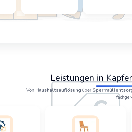
Leistungen in Kapf
Von
Haushaltsauflösung
über
Sperrmüllentsor
fachger