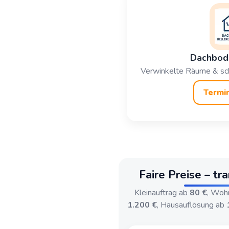
Dachbode
Verwinkelte Räume & sch
Termin
Faire Preise – tr
Kleinauftrag ab
80 €
, Woh
1.200 €
, Hausauflösung ab