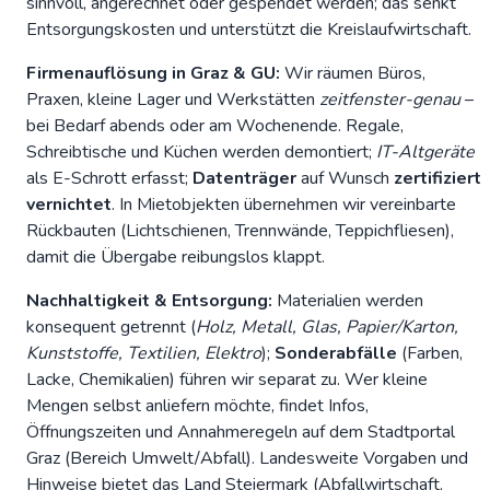
sinnvoll, angerechnet oder gespendet werden; das senkt
Entsorgungskosten und unterstützt die
Kreislaufwirtschaft
.
Firmenauflösung in Graz & GU:
Wir räumen Büros,
Praxen, kleine Lager und Werkstätten
zeitfenster-genau
–
bei Bedarf abends oder am Wochenende. Regale,
Schreibtische und Küchen werden demontiert;
IT-Altgeräte
als E-Schrott erfasst;
Datenträger
auf Wunsch
zertifiziert
vernichtet
. In Mietobjekten übernehmen wir vereinbarte
Rückbauten (Lichtschienen, Trennwände, Teppichfliesen),
damit die Übergabe reibungslos klappt.
Nachhaltigkeit & Entsorgung:
Materialien werden
konsequent getrennt (
Holz, Metall, Glas, Papier/Karton,
Kunststoffe, Textilien, Elektro
);
Sonderabfälle
(Farben,
Lacke, Chemikalien) führen wir separat zu. Wer kleine
Mengen selbst anliefern möchte, findet Infos,
Öffnungszeiten und Annahmeregeln auf dem
Stadtportal
Graz
(Bereich Umwelt/Abfall). Landesweite Vorgaben und
Hinweise bietet das
Land Steiermark
(Abfallwirtschaft,