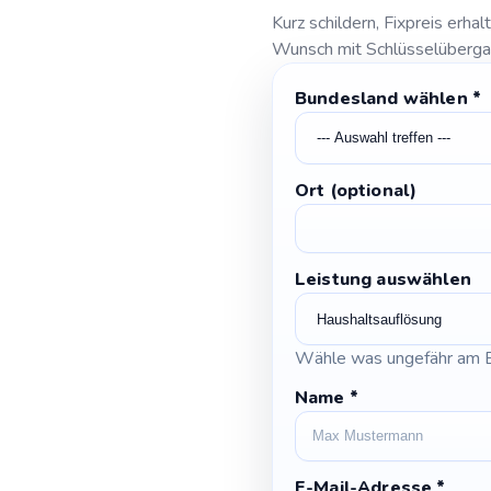
Kurz schildern, Fixpreis erhal
Wunsch mit Schlüsselüberg
Bundesland wählen
Deine
*
Nachricht
Leistung
Ort (optional)
Leistung auswählen
Wähle was ungefähr am B
Name
*
E-Mail-Adresse
*