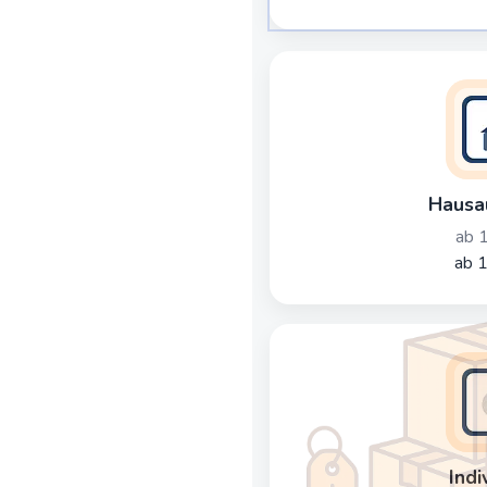
Hausa
ab 
ab 
Indi