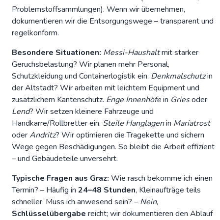
Problemstoffsammlungen). Wenn wir übernehmen,
dokumentieren wir die Entsorgungswege – transparent und
regelkonform.
Besondere Situationen:
Messi-Haushalt
mit starker
Geruchsbelastung? Wir planen mehr Personal,
Schutzkleidung und Containerlogistik ein.
Denkmalschutz
in
der Altstadt? Wir arbeiten mit leichtem Equipment und
zusätzlichem Kantenschutz.
Enge Innenhöfe
in
Gries
oder
Lend
? Wir setzen kleinere Fahrzeuge und
Handkarre/Rollbretter ein.
Steile Hanglagen
in
Mariatrost
oder
Andritz
? Wir optimieren die Tragekette und sichern
Wege gegen Beschädigungen. So bleibt die Arbeit effizient
– und Gebäudeteile unversehrt.
Typische Fragen aus Graz:
Wie rasch bekomme ich einen
Termin? – Häufig in
24–48 Stunden
, Kleinaufträge teils
schneller. Muss ich anwesend sein? –
Nein
,
Schlüsselübergabe
reicht; wir dokumentieren den Ablauf