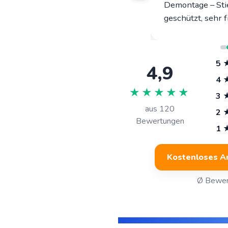
pünktlich, sauber, Fixpreis
Demontage – Sti
eingehalten.“
geschützt, sehr f
5 
4,9
4 
★★★★★
3 
aus
120
2 
Bewertungen
1 
Kostenloses A
Ø Bewer