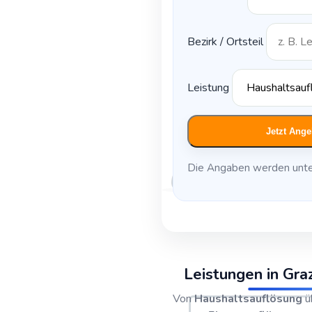
Bezirk / Ortsteil
Leistung
Jetzt Ange
Die Angaben werden unte
Leistungen in Gr
Von
Haushaltsauflösung
ü