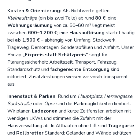
Kosten & Orientierung:
Als Richtwerte gelten:
Kleinaufträge
(ein bis zwei Teile) ab rund
80 €
; eine
Wohnungsräumung
von ca. 50–80 m² liegt meist
zwischen
600–1.200 €
; eine
Hausauflösung
startet häufig
bei
ab 1.500 €
– abhängig von Umfang, Stockwerk,
Trageweg, Demontagen, Sonderabfällen und Anfahrt. Unser
Prinzip
„Fixpreis statt Schätzpreis“
sorgt für
Planungssicherheit: Arbeitszeit, Transport, Fahrzeug,
Standardschutz und
fachgerechte Entsorgung
sind
inkludiert; Zusatzleistungen weisen wir vorab transparent
aus.
Innenstadt & Parken:
Rund um
Hauptplatz
,
Herrengasse
,
Sackstraße
oder
Oper
sind die Parkmöglichkeiten limitiert.
Wir planen
Ladezonen
und kurze Zeitfenster, arbeiten mit
wendigen LKWs und stimmen die Zufahrt mit der
Hausverwaltung ab. In Altbauten ohne Lift sind
Tragegurte
und
Rollbretter
Standard; Geländer und Wände schützen