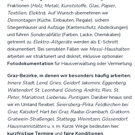
Fraktionen (
Holz, Metall, Kunststoffe, Glas, Papier,
Textilien, Elektro
). Auf Wunsch übernehmen wir
Demontagen
(Küche, Einbauten, Regale), sichern
Stiegenhäuser und Aufzüge (Kantenschutz, Abdeckungen)
und führen
Sonderabfälle
(Farben, Lacke, Chemikalien)
getrennt zu.
Elektro-Altgeräte
werden als E-Schrott
dokumentiert. Bei sensiblen Fällen wie
Messi-Haushalten
arbeiten wir strukturiert und diskret, inklusive optionaler
Fotodokumentation
für Hausverwaltung oder Vermietung.
Graz-Bezirke, in denen wir besonders häufig arbeiten:
Innere Stadt
,
Lend
,
Gries
,
Geidorf
,
Jakomini
,
Eggenberg
,
Waltendorf
,
St. Leonhard
,
Gösting
,
Andritz
,
Ries
,
St.
Peter
,
Mariatrost
,
Liebenau
,
Puntigam
. Darüber hinaus sind
wir im Umland flexibel:
Seiersberg-Pirka
,
Feldkirchen bei
Graz
,
Kalsdorf
,
Hart bei Graz
,
Raaba-Grambach
,
Gratkorn
,
Gratwein-Straßengel
,
Stattegg
,
Weinitzen
,
Gössendorf
,
Hausmannstätten
u. v. m. Kurze Wege bedeuten hier:
kurzfristige Termine
und
faire Konditionen
.