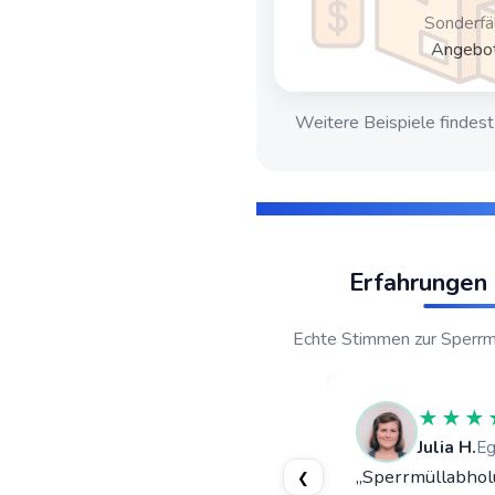
Sonderfä
Angebot
Weitere Beispiele findest
Erfahrungen
Echte Stimmen zur Sperrm
★★★★★
★★★
Markus W.
Geidorf
Julia H.
Eg
„Wohnungsauflösung in Altbau –
„Sperrmüllabholu
❮