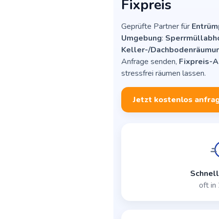
Fixpreis
Geprüfte Partner für
Entrüm
Umgebung
:
Sperrmüllabh
Keller-/Dachbodenräumu
Anfrage senden,
Fixpreis-
stressfrei räumen lassen.
Jetzt kostenlos anfra
Schnell
oft i