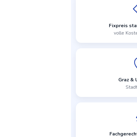
Fixpreis st
volle Kost
Graz &
Stad
Fachgerech