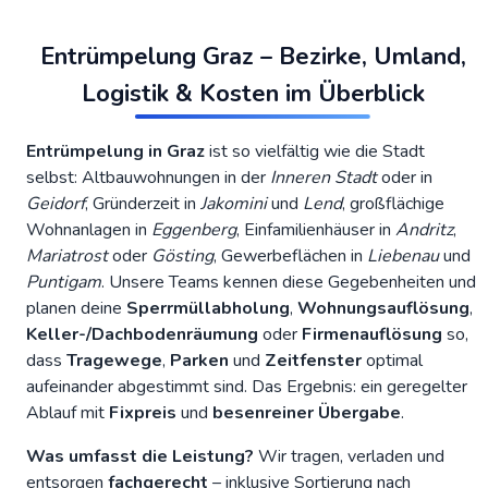
Entrümpelung Graz – Bezirke, Umland,
Logistik & Kosten im Überblick
Entrümpelung in Graz
ist so vielfältig wie die Stadt
selbst: Altbauwohnungen in der
Inneren Stadt
oder in
Geidorf
, Gründerzeit in
Jakomini
und
Lend
, großflächige
Wohnanlagen in
Eggenberg
, Einfamilienhäuser in
Andritz
,
Mariatrost
oder
Gösting
, Gewerbeflächen in
Liebenau
und
Puntigam
. Unsere Teams kennen diese Gegebenheiten und
planen deine
Sperrmüllabholung
,
Wohnungsauflösung
,
Keller-/Dachbodenräumung
oder
Firmenauflösung
so,
dass
Tragewege
,
Parken
und
Zeitfenster
optimal
aufeinander abgestimmt sind. Das Ergebnis: ein geregelter
Ablauf mit
Fixpreis
und
besenreiner Übergabe
.
Was umfasst die Leistung?
Wir tragen, verladen und
entsorgen
fachgerecht
– inklusive Sortierung nach