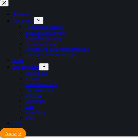
Zum
Inhalt
springen
Startseite
Leistungen
Haushaltsauflösung
Sperrmüllentsorgung
Baustellenräumung
Firmenauflösung
Dachboden-/Kellerentrümpelung
Umzug & Möbeltransport
Preise
Bundesländer
Burgenland
Kärnten
Niederösterreich
Oberösterreich
Salzburg
Steiermark
Tirol
Vorarlberg
Wien
FAQ
Anfrage