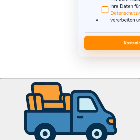
Ihre Daten fü
Datenschutzv
verarbeiten u
Kostenl