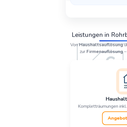
Leistungen in Rohr
Von
Haushaltsauflösung
ü
zur
Firmenauflösung
– 
Haushalt
Kompletträumungen inkl.
Angebot