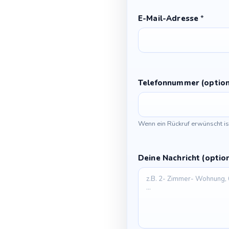
-
E-Mail-Adresse
*
M
a
i
l
-
A
Telefonnummer (option
d
r
e
Wenn ein Rückruf erwünscht is
s
s
e
Deine Nachricht (optio