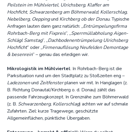
Peilstein im Mühlviertel
,
Ulrichsberg
,
Klaffer am
Hochficht
,
Schwarzenberg am Böhmerwald
,
Kollerschlag
,
Nebelberg
,
Oepping
und
Kirchberg ob der Donau
. Typische
Anfragen lauten dann ganz natürlich: „
Entrümpelungsfirma
Rohrbach-Berg mit Fixpreis
“, „
Sperrmüllabholung Aigen-
Schlägl Samstag
“, „
Dachbodenentrümpelung Ulrichsberg
Hochficht
“ oder „
Firmenauflösung Neufelden Demontage
& besenrein
“ – genau das erledigen wir.
Mikrologistik im Mühlviertel
: In Rohrbach-Berg ist die
Parksituation rund um den Stadtplatz zu Stoßzeiten eng –
Ladezonen
und
Zeitfenster
planen wir mit. In Hanglagen (z.
B. Richtung Donautal/Kirchberg o. d. Donau) zählt das
passende Fahrzeugkonzept. In Grenznähe zum Böhmerwald
(z. B.
Schwarzenberg
,
Kollerschlag
) achten wir auf schmale
Zufahrten. Ziel: kurze Tragewege, geschützte
Allgemeinflächen, pünktliche Übergaben.