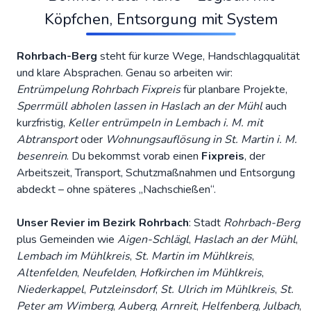
Köpfchen, Entsorgung mit System
Rohrbach-Berg
steht für kurze Wege, Handschlagqualität
und klare Absprachen. Genau so arbeiten wir:
Entrümpelung Rohrbach Fixpreis
für planbare Projekte,
Sperrmüll abholen lassen in Haslach an der Mühl
auch
kurzfristig,
Keller entrümpeln in Lembach i. M. mit
Abtransport
oder
Wohnungsauflösung in St. Martin i. M.
besenrein
. Du bekommst vorab einen
Fixpreis
, der
Arbeitszeit, Transport, Schutzmaßnahmen und Entsorgung
abdeckt – ohne späteres „Nachschießen“.
Unser Revier im Bezirk Rohrbach
: Stadt
Rohrbach-Berg
plus Gemeinden wie
Aigen-Schlägl
,
Haslach an der Mühl
,
Lembach im Mühlkreis
,
St. Martin im Mühlkreis
,
Altenfelden
,
Neufelden
,
Hofkirchen im Mühlkreis
,
Niederkappel
,
Putzleinsdorf
,
St. Ulrich im Mühlkreis
,
St.
Peter am Wimberg
,
Auberg
,
Arnreit
,
Helfenberg
,
Julbach
,