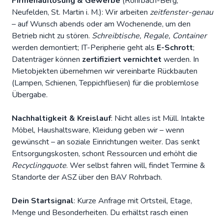
Firmenauflösung & Gewerbe
(Rohrbach-Berg,
Neufelden, St. Martin i. M.): Wir arbeiten
zeitfenster-genau
– auf Wunsch abends oder am Wochenende, um den
Betrieb nicht zu stören.
Schreibtische, Regale, Container
werden demontiert; IT-Peripherie geht als
E-Schrott
;
Datenträger können
zertifiziert vernichtet
werden. In
Mietobjekten übernehmen wir vereinbarte Rückbauten
(Lampen, Schienen, Teppichfliesen) für die problemlose
Übergabe.
Nachhaltigkeit & Kreislauf
: Nicht alles ist Müll. Intakte
Möbel, Haushaltsware, Kleidung geben wir – wenn
gewünscht – an soziale Einrichtungen weiter. Das senkt
Entsorgungskosten, schont Ressourcen und erhöht die
Recyclingquote
. Wer selbst fahren will, findet Termine &
Standorte der ASZ über den
BAV Rohrbach
.
Dein Startsignal
: Kurze
Anfrage
mit Ortsteil, Etage,
Menge und Besonderheiten. Du erhältst rasch einen