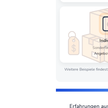
Indi
Sonderfä
Angebot
Weitere Beispiele findest
Erfahrungen au