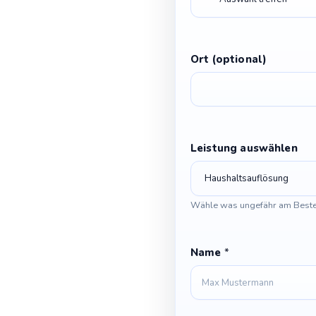
e
f
o
n
Ort (optional)
n
u
m
m
e
Leistung auswählen
r
N
a
c
Wähle was ungefähr am Beste
h
r
i
Name
*
c
h
t
E