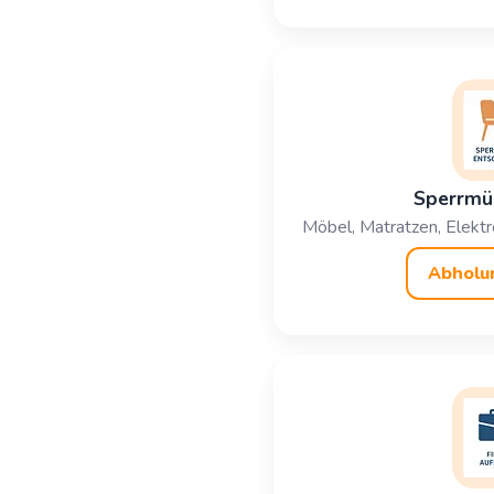
Sperrmü
Möbel, Matratzen, Elektro
Abholu