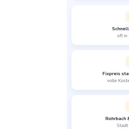
Schnell
oft i
Fixpreis st
volle Kost
Rohrbach &
Stadt