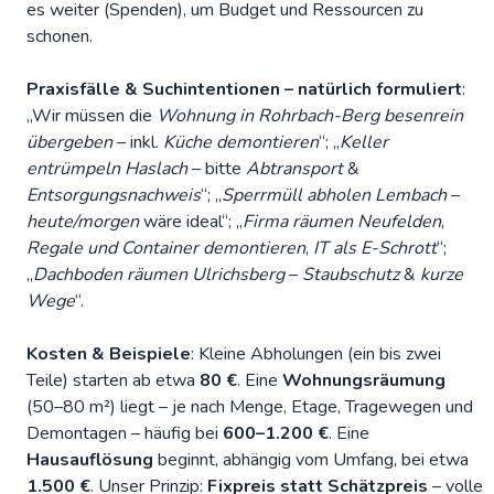
es weiter (Spenden), um Budget und Ressourcen zu
schonen.
Praxisfälle & Suchintentionen – natürlich formuliert
:
„Wir müssen die
Wohnung in Rohrbach-Berg besenrein
übergeben
– inkl.
Küche demontieren
“; „
Keller
entrümpeln Haslach
– bitte
Abtransport
&
Entsorgungsnachweis
“; „
Sperrmüll abholen Lembach
–
heute/morgen
wäre ideal“; „
Firma räumen Neufelden
,
Regale und Container demontieren
,
IT als E-Schrott
“;
„
Dachboden räumen Ulrichsberg
–
Staubschutz
&
kurze
Wege
“.
Kosten & Beispiele
: Kleine Abholungen (ein bis zwei
Teile) starten ab etwa
80 €
. Eine
Wohnungsräumung
(50–80 m²) liegt – je nach Menge, Etage, Tragewegen und
Demontagen – häufig bei
600–1.200 €
. Eine
Hausauflösung
beginnt, abhängig vom Umfang, bei etwa
1.500 €
. Unser Prinzip:
Fixpreis statt Schätzpreis
– volle