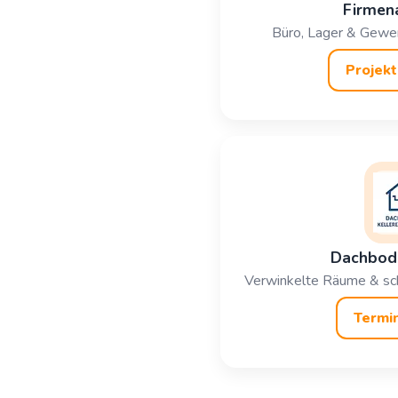
Firmen
Büro, Lager & Gewer
Projekt
Dachbode
Verwinkelte Räume & sch
Termin