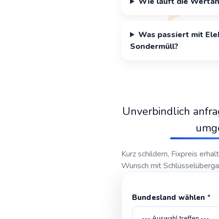
Wie läuft die Werta
Was passiert mit Ele
Sondermüll?
Unverbindlich anfr
umg
Kurz schildern, Fixpreis erhal
Wunsch mit Schlüsselüberg
T
Bundesland wählen
*
e
l