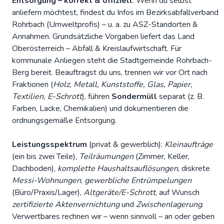
Entsorgung – korrekt & offiziell
: Wenn du selbst
anliefern möchtest, findest du Infos im
Bezirksabfallverband
Rohrbach (Umweltprofis)
– u. a. zu
ASZ-Standorten &
Annahmen
. Grundsätzliche Vorgaben liefert das
Land
Oberösterreich – Abfall & Kreislaufwirtschaft
. Für
kommunale Anliegen steht die
Stadtgemeinde Rohrbach-
Berg
bereit. Beauftragst du uns, trennen wir vor Ort nach
Fraktionen (
Holz, Metall, Kunststoffe, Glas, Papier,
Textilien, E-Schrott
), führen
Sondermüll
separat (z. B.
Farben, Lacke, Chemikalien) und dokumentieren die
ordnungsgemäße Entsorgung.
Leistungsspektrum
(privat & gewerblich):
Kleinaufträge
(ein bis zwei Teile),
Teilräumungen
(Zimmer, Keller,
Dachboden),
komplette Haushaltsauflösungen
, diskrete
Messi-Wohnungen
,
gewerbliche Entrümpelungen
(Büro/Praxis/Lager),
Altgeräte/E-Schrott
, auf Wunsch
zertifizierte Aktenvernichtung
und
Zwischenlagerung
.
Verwertbares rechnen wir – wenn sinnvoll – an oder geben