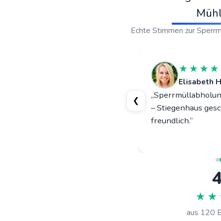
Mühl
Echte Stimmen zur Sperrm
★★★★★
★★★★
Josef R.
Rohrbach-Berg
Elisabeth H
ungsauflösung beim Stadtplatz:
„Sperrmüllabholung
❮
is eingehalten, alles sauber
– Stiegenhaus gesc
ützt – Übergabe wirklich
freundlich.“
ein.“
4
★★
aus
120
B