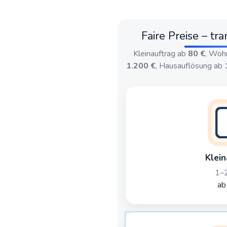
Faire Preise – tr
Kleinauftrag ab
80 €
, Woh
1.200 €
, Hausauflösung ab
Klein
1–2
ab