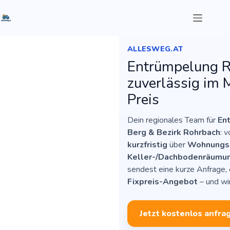
Zum
Inhalt
springen
ALLESWEG.AT
Entrümpelung R
zuverlässig im M
Startseite
Preis
Leistungen
Preise
Dein regionales Team für
En
Bundesländer
Berg & Bezirk Rohrbach
: 
FAQ
kurzfristig
über
Wohnungsa
Keller-/Dachbodenräumun
sendest eine kurze Anfrage, 
Anfrage
Fixpreis-Angebot
– und wi
Jetzt kostenlos anfra