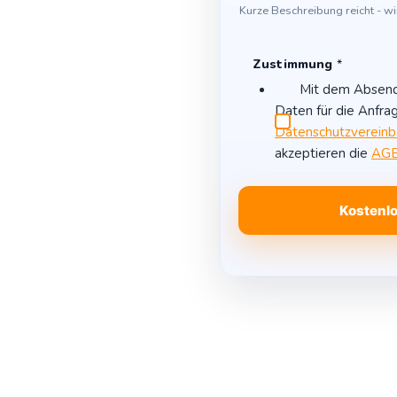
Kurze Beschreibung reicht - wi
Zustimmung
*
Mit dem Absende
Daten für die Anfra
Datenschutzvereinb
akzeptieren die
AG
Kostenlo