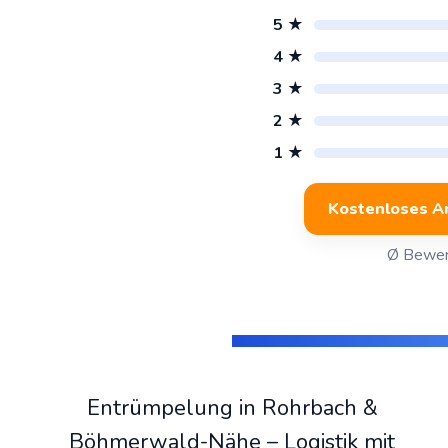
5 ★
4 ★
3 ★
2 ★
1 ★
Kostenloses A
Ø Bewer
Entrümpelung in Rohrbach &
Böhmerwald-Nähe – Logistik mit