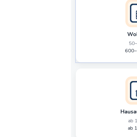
Wo
50–
600–
Hausa
ab 
ab 