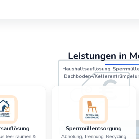
Leistungen in 
Haushaltsauflösung
,
Sperrmüll
Dachboden-/Kellerentrümpelu
tsauflösung
Sperrmüllentsorgung
s leer räumen &
Abholung, Trennung, Recycling