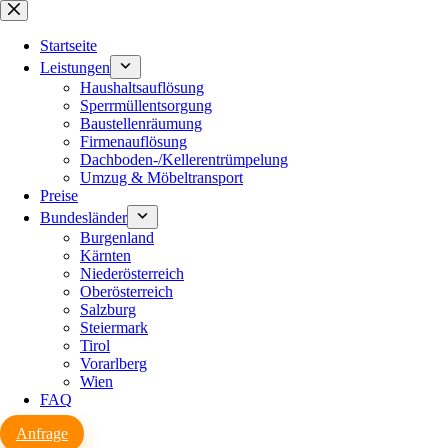
Zum
Inhalt
springen
Startseite
Leistungen
Haushaltsauflösung
Sperrmüllentsorgung
Baustellenräumung
Firmenauflösung
Dachboden-/Kellerentrümpelung
Umzug & Möbeltransport
Preise
Bundesländer
Burgenland
Kärnten
Niederösterreich
Oberösterreich
Salzburg
Steiermark
Tirol
Vorarlberg
Wien
FAQ
Anfrage