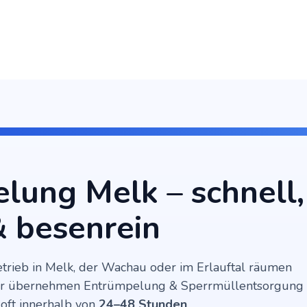
lung Melk – schnell,
& besenrein
rieb in Melk, der Wachau oder im Erlauftal räumen
ner übernehmen Entrümpelung & Sperrmüllentsorgung
oft innerhalb von
24–48 Stunden
.