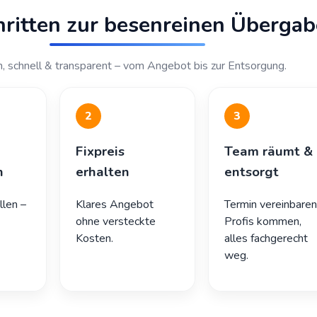
hritten zur besenreinen Übergab
h, schnell & transparent – vom Angebot bis zur Entsorgung.
2
3
Fixpreis
Team räumt &
n
erhalten
entsorgt
llen –
Klares Angebot
Termin vereinbaren
ohne versteckte
Profis kommen,
Kosten.
alles fachgerecht
weg.