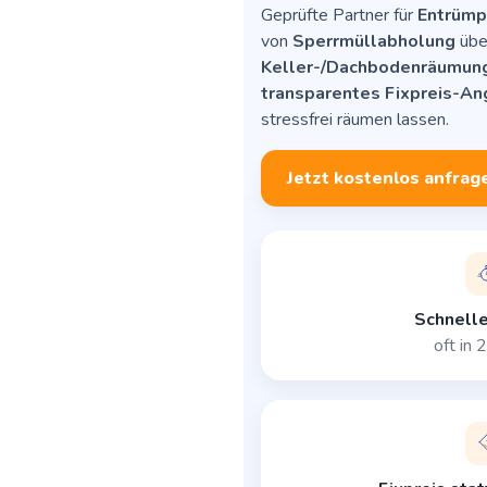
Geprüfte Partner für
Entrümpe
von
Sperrmüllabholung
üb
Keller-/Dachbodenräumun
transparentes Fixpreis-A
stressfrei räumen lassen.
Jetzt kostenlos anfrag
Schnelle
oft in 