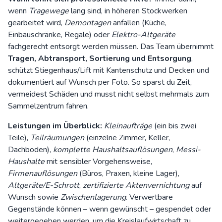
wenn
Tragewege
lang sind, in höheren Stockwerken
gearbeitet wird,
Demontagen
anfallen (Küche,
Einbauschränke, Regale) oder
Elektro-Altgeräte
fachgerecht entsorgt werden müssen. Das Team übernimmt
Tragen, Abtransport, Sortierung und Entsorgung
,
schützt Stiegenhaus/Lift mit Kantenschutz und Decken und
dokumentiert auf Wunsch per Foto. So sparst du Zeit,
vermeidest Schäden und musst nicht selbst mehrmals zum
Sammelzentrum fahren.
Leistungen im Überblick:
Kleinaufträge
(ein bis zwei
Teile),
Teilräumungen
(einzelne Zimmer, Keller,
Dachboden),
komplette Haushaltsauflösungen
,
Messi-
Haushalte
mit sensibler Vorgehensweise,
Firmenauflösungen
(Büros, Praxen, kleine Lager),
Altgeräte/E-Schrott
,
zertifizierte Aktenvernichtung
auf
Wunsch sowie
Zwischenlagerung
. Verwertbare
Gegenstände können – wenn gewünscht – gespendet oder
weitergegeben werden, um die
Kreislaufwirtschaft
zu