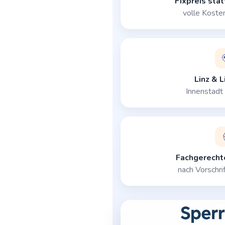
Fixpreis stat
volle Koste
Linz & L
Innenstadt
Fachgerecht
nach Vorschrif