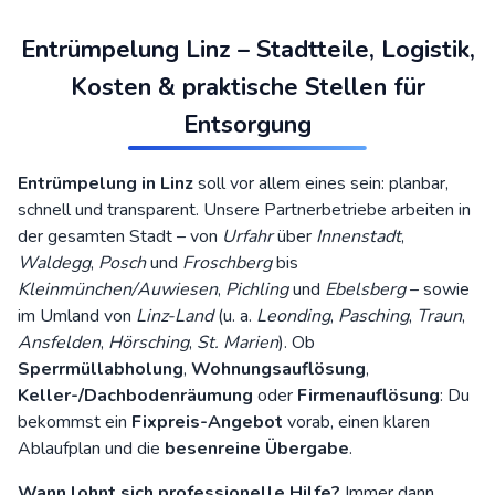
Entrümpelung Linz – Stadtteile, Logistik,
Kosten & praktische Stellen für
Entsorgung
Entrümpelung in Linz
soll vor allem eines sein: planbar,
schnell und transparent. Unsere Partnerbetriebe arbeiten in
der gesamten Stadt – von
Urfahr
über
Innenstadt
,
Waldegg
,
Posch
und
Froschberg
bis
Kleinmünchen/Auwiesen
,
Pichling
und
Ebelsberg
– sowie
im Umland von
Linz-Land
(u. a.
Leonding
,
Pasching
,
Traun
,
Ansfelden
,
Hörsching
,
St. Marien
). Ob
Sperrmüllabholung
,
Wohnungsauflösung
,
Keller-/Dachbodenräumung
oder
Firmenauflösung
: Du
bekommst ein
Fixpreis-Angebot
vorab, einen klaren
Ablaufplan und die
besenreine Übergabe
.
Wann lohnt sich professionelle Hilfe?
Immer dann,