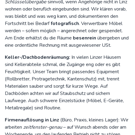
Schlüsselübergabe
sinnvoll, wenn Angehörige nicht in Linz
wohnen oder beruflich eingebunden sind. Wir klären vorab,
was bleibt und was weg kann, und dokumentieren den
Fortschritt bei Bedarf
fotografisch
. Verwertbare Möbel
werden – sofern möglich – angerechnet oder gespendet.
Am Ende erhältst du die Räume
besenrein
übergeben und
eine ordentliche Rechnung mit ausgewiesener USt.
Keller-/Dachbodenräumung:
In vielen Linzer Häusern
sind Kellerabteile schmal, die Zugänge eng oder es gibt
Feuchtigkeit. Unser Team bringt passendes Equipment
(Rollbretter, Protragetechnik, Kantenschutz) mit, trennt
Materialien sauber und sorgt für kurze Wege. Auf
Dachböden achten wir auf Staubschutz und sichern
Laufwege. Auch schwere Einzelstücke (Möbel, E-Geräte,
Metallregale) sind Routine.
Firmenauflösung in Linz
(Büro, Praxis, kleines Lager): Wir
arbeiten
zeitfenster-genau
– auf Wunsch abends oder am
Wochenende, um den laufenden Betrieb nicht zu stören.