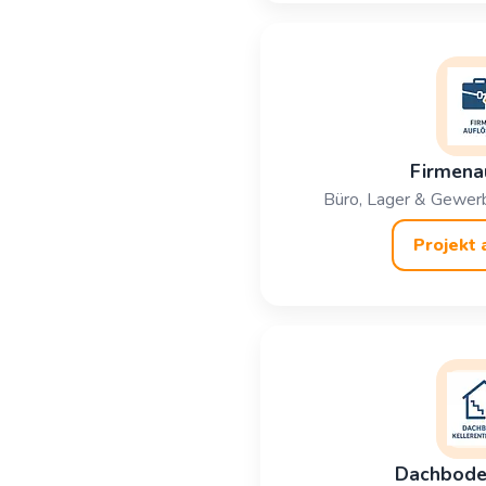
Firmena
Büro, Lager & Gewerb
Projekt 
Dachboden