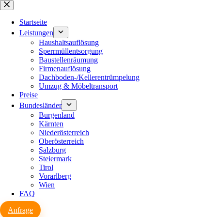
Zum
Inhalt
springen
Startseite
Leistungen
Haushaltsauflösung
Sperrmüllentsorgung
Baustellenräumung
Firmenauflösung
Dachboden-/Kellerentrümpelung
Umzug & Möbeltransport
Preise
Bundesländer
Burgenland
Kärnten
Niederösterreich
Oberösterreich
Salzburg
Steiermark
Tirol
Vorarlberg
Wien
FAQ
Anfrage