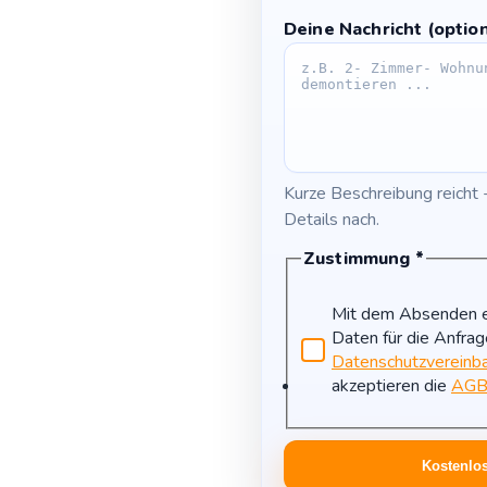
Deine Nachricht (option
Kurze Beschreibung reicht 
Details nach.
Zustimmung
*
Mit dem Absenden er
Daten für die Anfra
Datenschutzvereinb
akzeptieren die
AG
Kostenlos