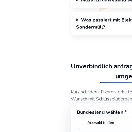
Was passiert mit Ele
Sondermüll?
Unverbindlich anfra
umge
Kurz schildern, Fixpreis erhalt
Wunsch mit Schlüsselübergab
Bundesland wählen
Zustimmung
*
Leistung
wählen