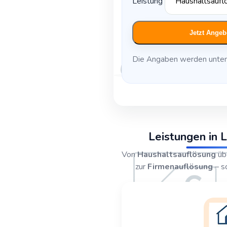
Leistung
Jetzt Angeb
Die Angaben werden unten
Leistungen in L
Von
Haushaltsauflösung
üb
zur
Firmenauflösung
– sc