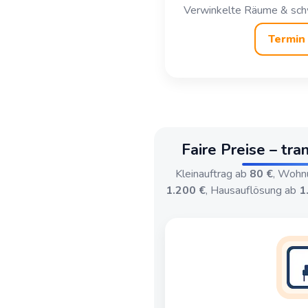
Verwinkelte Räume & schw
Termin 
Faire Preise – tra
Kleinauftrag ab
80 €
, Wohn
1.200 €
, Hausauflösung ab
1