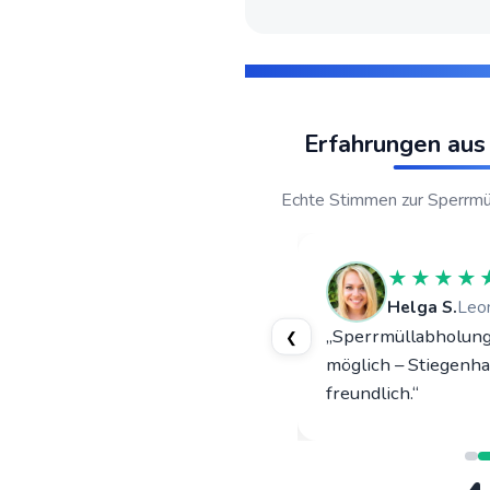
Erfahrungen aus 
Echte Stimmen zur Sperrmü
★★★★★
★★★★
Markus P.
Linz
Helga S.
Leo
ngsauflösung in Kleinmünchen
„Sperrmüllabholung
❮
rganisiert. Fixpreis hat gehalten,
möglich – Stiegenha
be besenrein.“
freundlich.“