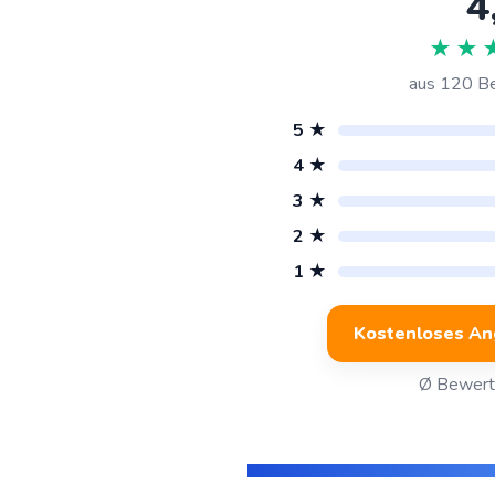
4
★★
aus
120
Be
5 ★
4 ★
3 ★
2 ★
1 ★
Kostenloses An
Ø Bewertu