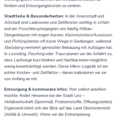
fördern und Entsorgungskosten zu senken.
Stadtteile & Besonderheiten:
In der
Innenstadt
und
Altstadt
sind Ladezonen und Zeitfenster wichtig; in
Urfahr
und am
Froschberg
begegnen uns häufig Altbau-
Stiegenhäuser mit engen Kurven;
Kleinmünchen/Auwiesen
und
Pichling
bieten oft kurze Wege in Siedlungen, während
Ebelsberg
vermehrt gemischte Bebauung mit Aufzügen hat.
In
Leonding
,
Pasching
oder
Traun
planen wir die Anfahrt so,
dass Laufwege kurz bleiben und Nachbar:innen möglichst
wenig beeinträchtigt werden. Diese Mikro-Logistik ist ein
echter Kosten- und Zeitfaktor – darum kalkulieren wir sie
von Anfang an mit.
Entsorgung & kommunale Infos:
Wer selbst anliefern
möchte, findet Hinweise bei der
Stadt Linz –
Abfallwirtschaft
(Sperrmüll, Problemstoffe, Öffnungszeiten).
Ergänzend lohnt sich der Blick auf das
Land Oberösterreich
(Abfall & Umwelt). Wenn wir die Entrümpelung