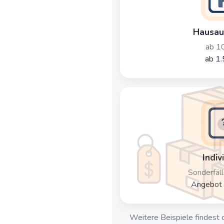
Hausau
ab 1
ab 1.
Indiv
Sonderfäll
Angebot 
Weitere Beispiele findest 