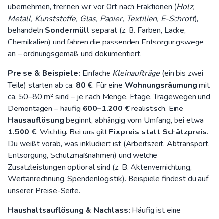
übernehmen, trennen wir vor Ort nach Fraktionen (
Holz,
Metall, Kunststoffe, Glas, Papier, Textilien, E-Schrott
),
behandeln
Sondermüll
separat (z. B. Farben, Lacke,
Chemikalien) und fahren die passenden Entsorgungswege
an – ordnungsgemäß und dokumentiert.
Preise & Beispiele:
Einfache
Kleinaufträge
(ein bis zwei
Teile) starten ab ca.
80 €
. Für eine
Wohnungsräumung
mit
ca. 50–80 m² sind – je nach Menge, Etage, Tragewegen und
Demontagen – häufig
600–1.200 €
realistisch. Eine
Hausauflösung
beginnt, abhängig vom Umfang, bei etwa
1.500 €
. Wichtig: Bei uns gilt
Fixpreis statt Schätzpreis
.
Du weißt vorab, was inkludiert ist (Arbeitszeit, Abtransport,
Entsorgung, Schutzmaßnahmen) und welche
Zusatzleistungen optional sind (z. B. Aktenvernichtung,
Wertanrechnung, Spendenlogistik). Beispiele findest du auf
unserer
Preise-Seite
.
Haushaltsauflösung & Nachlass:
Häufig ist eine